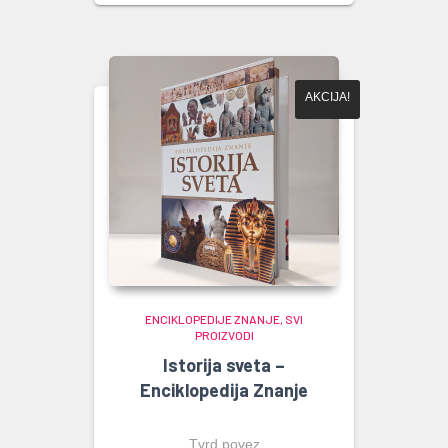
bila:
je:
3.600,00 рсд.
2.520,00 рсд.
AKCIJA!
ENCIKLOPEDIJE ZNANJE
SVI
PROIZVODI
Istorija sveta –
Enciklopedija Znanje
Tvrd povez