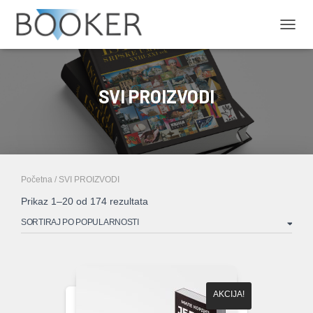
PRIKA
SVI PROIZVODI
Početna
/ SVI PROIZVODI
Sortirano
Prikaz 1–20 od 174 rezultata
po
popularnosti
AKCIJA!