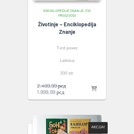
ENCIKLOPEDIJE ZNANJE
SVI
PROIZVODI
Životinje – Enciklopedija
Znanje
Tvrd povez
Latinica
200 str.
Originalna
2.499,99
рсд
Trenutna
cena
1.999,99
рсд
cena
je
je:
bila:
1.999,99 рсд.
2.499,99 рсд.
AKCIJA!