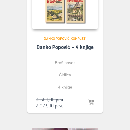
DANKO POPOVIĆ
KOMPLETI
Danko Popović – 4 knjige
Broš povez
Ćirilica
4 knjige
Originalna
4.390,00
рсд
Trenutna
cena
3.073,00
рсд
cena
je
je:
bila:
3.073,00 рсд.
4.390,00 рсд.