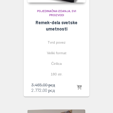
POJEDINAČNA IZDANJA
SVI
PROIZVODI
Remek-dela svetske
umetnosti
Tvrd povez
Veliki format
Ćirilica
180 str.
Originalna
3.465,00
рсд
Trenutna
cena
2.772,00
рсд
cena
je
je:
bila:
2.772,00 рсд.
3.465,00 рсд.