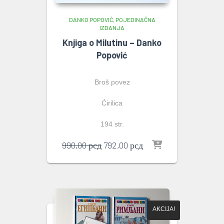
DANKO POPOVIĆ
POJEDINAČNA
IZDANJA
Knjiga o Milutinu – Danko
Popović
Broš povez
Ćirilica
194 str.
Originalna
Trenutna
990,00
рсд
792,00
рсд
cena
cena
je
je:
bila:
792,00 рсд.
990,00 рсд.
AKCIJA!