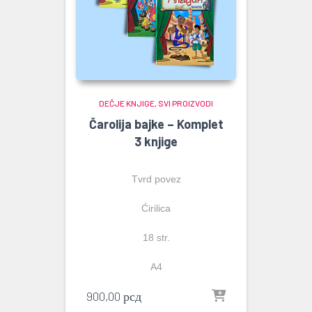
DEČJE KNJIGE
SVI PROIZVODI
Čarolija bajke – Komplet
3 knjige
Tvrd povez
Ćirilica
18 str.
A4
900,00
рсд