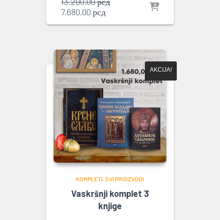
Originalna
13.200,00
рсд
Trenutna
cena
7.680,00
рсд
cena
je
je:
bila:
7.680,00 рсд.
13.200,00 рсд.
AKCIJA!
KOMPLETI
SVI PROIZVODI
Vaskršnji komplet 3
knjige