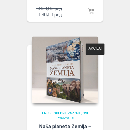
Originalna
1.800,00
рсд
Trenutna
cena
1.080,00
рсд
cena
je
je:
bila:
1.080,00 рсд.
1.800,00 рсд.
AKCIJA!
ENCIKLOPEDIJE ZNANJE
SVI
PROIZVODI
Naša planeta Zemlja –