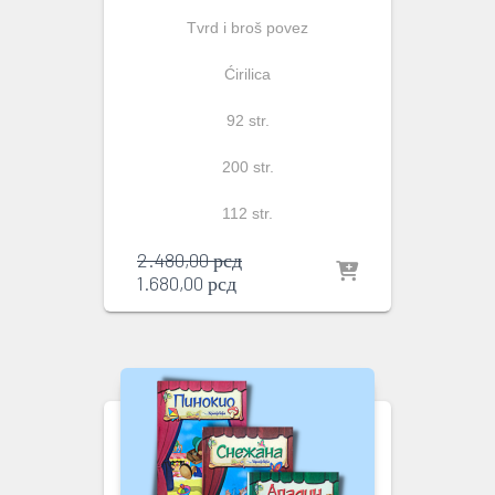
Tvrd i broš povez
Ćirilica
92 str.
200 str.
112 str.
Originalna
2.480,00
рсд
Trenutna
cena
1.680,00
рсд
cena
je
je:
bila:
1.680,00 рсд.
2.480,00 рсд.