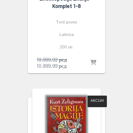
Komplet 1-8
Tvrd povez
Latinica
200 str.
Originalna
19.999,92
рсд
Trenutna
cena
10.999,99
рсд
cena
je
je:
bila:
10.999,99 рсд.
19.999,92 рсд.
AKCIJA!