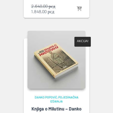
Originalna
2.640,00
рсд
Trenutna
cena
1.848,00
рсд
cena
je
je:
bila:
1.848,00 рсд.
2.640,00 рсд.
AKCIJA!
DANKO POPOVIĆ
POJEDINAČNA
IZDANJA
Knjiga o Milutinu – Danko