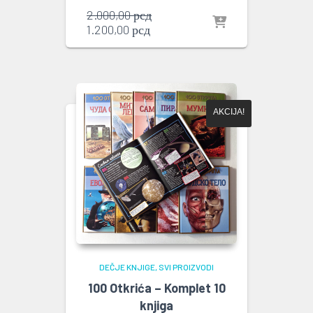
Originalna
2.000,00
рсд
Trenutna
cena
1.200,00
рсд
cena
je
je:
bila:
1.200,00 рсд.
2.000,00 рсд.
AKCIJA!
DEČJE KNJIGE
SVI PROIZVODI
100 Otkrića – Komplet 10
knjiga