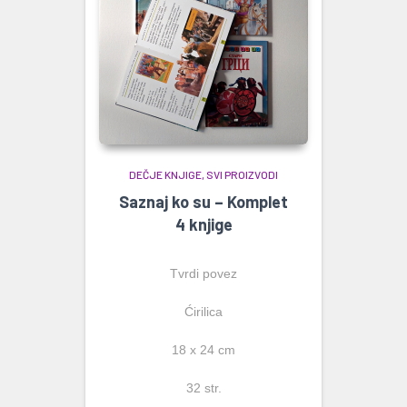
DEČJE KNJIGE
SVI PROIZVODI
Saznaj ko su – Komplet
4 knjige
Tvrdi povez
Ćirilica
18 x 24 cm
32 str.