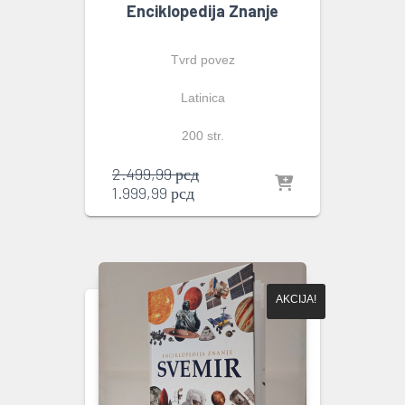
Enciklopedija Znanje
Tvrd povez
Latinica
200 str.
Originalna
2.499,99
рсд
Trenutna
cena
1.999,99
рсд
cena
je
je:
bila:
1.999,99 рсд.
2.499,99 рсд.
AKCIJA!