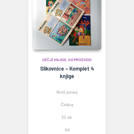
DEČJE KNJIGE
SVI PROIZVODI
Slikovnice – Komplet 4
knjige
Broš povez
Ćirilica
32 str.
A4