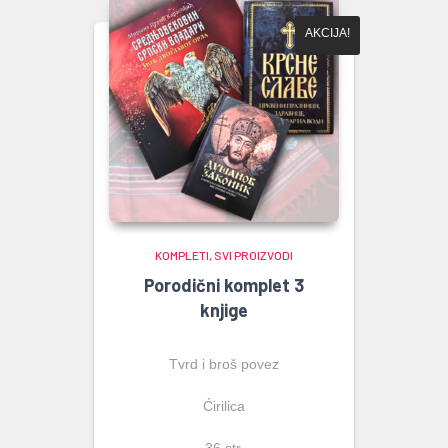
AKCIJA!
KOMPLETI
SVI PROIZVODI
Porodični komplet 3
knjige
Tvrd i broš povez
Ćirilica