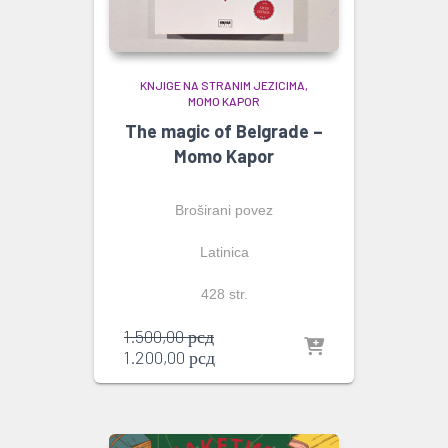
KNJIGE NA STRANIM JEZICIMA
MOMO KAPOR
The magic of Belgrade –
Momo Kapor
Broširani povez
Latinica
428 str.
Originalna
1.500,00
рсд
cena
Trenutna
1.200,00
рсд
je
cena
bila:
je:
1.500,00 рсд.
1.200,00 рсд.