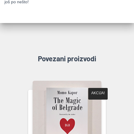
još po nešto!
Povezani proizvodi
AKCIJA!