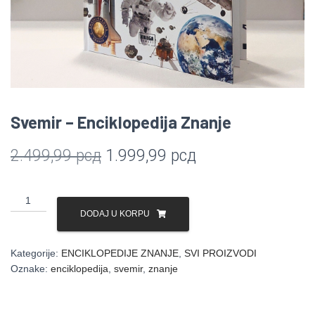
Svemir – Enciklopedija Znanje
Originalna
Trenutna
2.499,99
рсд
1.999,99
рсд
cena
cena
Svemir
je
je:
-
DODAJ U KORPU
Enciklopedija
bila:
1.999,99 рсд.
Znanje
Kategorije:
ENCIKLOPEDIJE ZNANJE
,
SVI PROIZVODI
2.499,99 рсд.
količina
Oznake:
enciklopedija
,
svemir
,
znanje