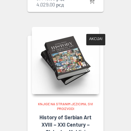
Trenutna
cena
4.029,00
рсд
cena
je
je:
bila:
4.029,00 рсд.
8.440,00 рсд.
AKCIJA!
KNJIGE NA STRANIM JEZICIMA
SVI
PROIZVODI
History of Serbian Art
XVIII – XXI Century –