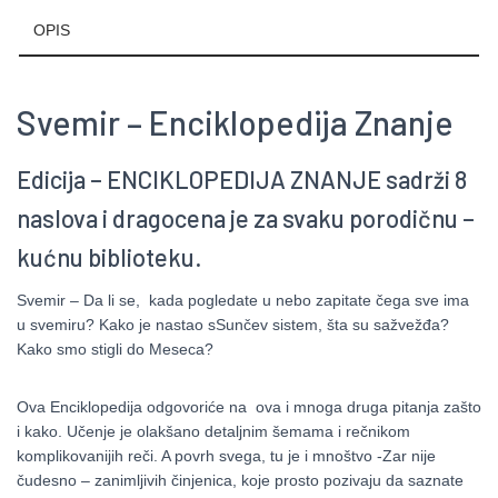
OPIS
Svemir – Enciklopedija Znanje
Edicija – ENCIKLOPEDIJA ZNANJE sadrži 8
naslova i dragocena je za svaku porodičnu –
kućnu biblioteku.
Svemir – Da li se, kada pogledate u nebo zapitate čega sve ima
u svemiru? Kako je nastao sSunčev sistem, šta su sažvežđa?
Kako smo stigli do Meseca?
Ova Enciklopedija odgovoriće na ova i mnoga druga pitanja zašto
i kako. Učenje je olakšano detaljnim šemama i rečnikom
komplikovanijih reči. A povrh svega, tu je i mnoštvo -Zar nije
čudesno – zanimljivih činjenica, koje prosto pozivaju da saznate