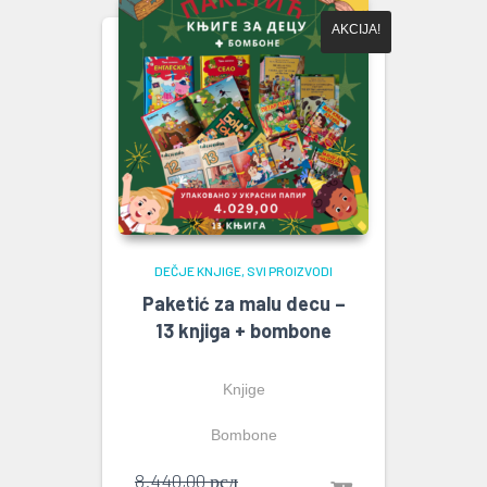
AKCIJA!
DEČJE KNJIGE
SVI PROIZVODI
Paketić za malu decu –
13 knjiga + bombone
Knjige
Bombone
Originalna
8.440,00
рсд