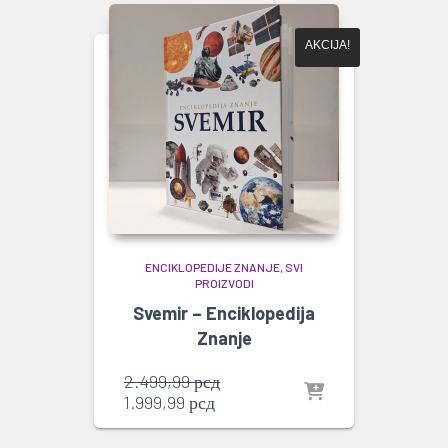
AKCIJA!
ENCIKLOPEDIJE ZNANJE
SVI
PROIZVODI
Svemir – Enciklopedija
Znanje
Originalna
2.499,99
рсд
Trenutna
cena
1.999,99
рсд
cena
je
je:
bila: