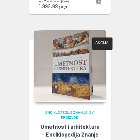
Trenutna
cena
1.999,99
рсд
cena
je
je:
bila:
1.999,99 рсд.
2.499,99 рсд.
AKCIJA!
ENCIKLOPEDIJE ZNANJE
SVI
PROIZVODI
Umetnost i arhitektura
– Enciklopedija Znanje