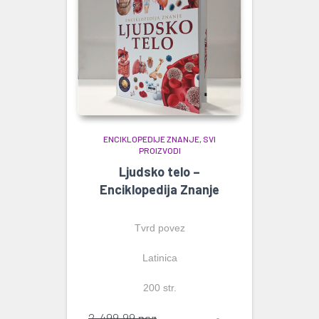
ENCIKLOPEDIJE ZNANJE
SVI
PROIZVODI
Ljudsko telo –
Enciklopedija Znanje
Tvrd povez
Latinica
200 str.
Originalna
2.499,99
рсд