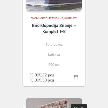
ENCIKLOPEDIJE ZNANJE
KOMPLETI
Enciklopedija Znanje –
Komplet 1-8
Tvrd povez
Latinica
200 str.
Originalna
19.999,92
рсд
Trenutna
cena
10.999,99
рсд
cena
je
je:
bila:
10.999,99 рсд.
19.999,92 рсд.