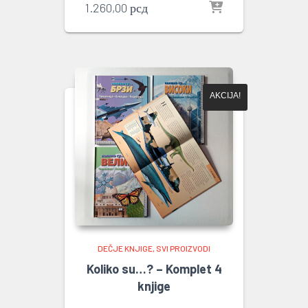
1.260,00
рсд
AKCIJA!
DEČJE KNJIGE
SVI PROIZVODI
Koliko su…? – Komplet 4
knjige