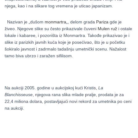
njega, kao i na slikare tog vremena je uticao japanizam.
Nazivan je „dušom
monmartra
„, delom grada
Pariza
gde je
živeo. Njegove slike su često prikazivale čuveni
Mulen ruž
i ostale
lokale i kabaree, i pozorišta iz Monmartra. Takođe prikazivao je i
slike iz parizkih javnih kuća koje je posećivao, što je u početku
šokiralo javnost i zadrmalo tadašnju umetnički scenu. Nažalost
tamo biva ubrzo i zaražen
sifilisom.
Na aukciji 2005. godine u aukcijskoj kući
Kristis
,
La
Blanchisseuse
, njegova rana slika mlade pralje, prodata je za
22,4 miliona dolara, postavljajući novi rekord za umetnika po ceni
na aukciji.