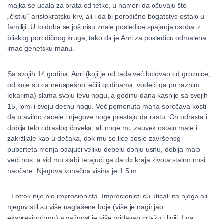
majka se udala za brata od tetke, u nameri da očuvaju što
„čistiju“
aristokratsku
krv, ali i da bi porodično bogatstvo ostalo u
familiji. U to doba se još nisu znale posledice spajanja osoba iz
bliskog porodičnog kruga, tako da je Anri za posledicu odmalena
imao
genetsku
manu.
Sa svojih 14 godina, Anri (koji je od tada već bolovao od groznice,
od koje su ga neuspešno lečili godinama, vodeći ga po raznim
lekarima) slama svoju levu nogu, a godinu dana kasnije sa svojih
15, lomi i svoju desnu nogu. Već pomenuta mana sprečava kosti
da pravilno zacele i njegove noge prestaju da rastu. On odrasta i
dobija telo odraslog čoveka, ali noge mu zauvek ostaju male i
zakržljale kao u dečaka, dok mu se lice posle završenog
puberteta menja odajući veliku debelu donju usnu, dobija malo
veći nos, a vid mu slabi terajući ga da do kraja života stalno nosi
naočare. Njegova konačna visina je 1.5 m.
Lotrek nije bio impresionista.
Impresionisti
su uticali na njega ali
njegov stil su više naglašene boje (više je naginjao
ekspresionizmu) a važnost je više pridavao crtežu i liniji. I na