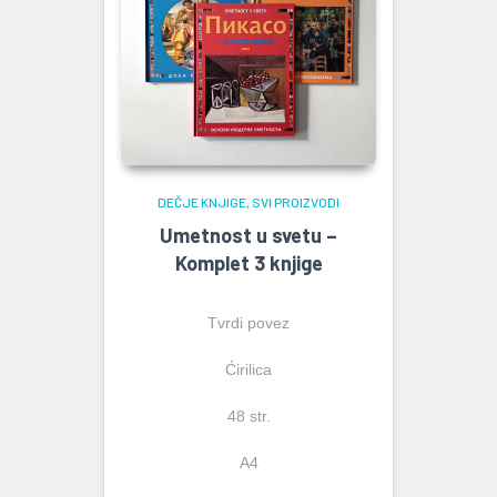
DEČJE KNJIGE
SVI PROIZVODI
Umetnost u svetu –
Komplet 3 knjige
Tvrdi povez
Ćirilica
48 str.
A4