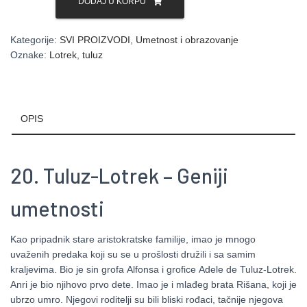
Tuluz-
DODAJ U KORPU
Lotrek
-
Kategorije:
SVI PROIZVODI
,
Umetnost i obrazovanje
Geniji
Oznake:
Lotrek
,
tuluz
umetnosti
količina
OPIS
20. Tuluz-Lotrek – Geniji
umetnosti
Kao pripadnik stare aristokratske familije, imao je mnogo
uvaženih predaka koji su se u prošlosti družili i sa samim
kraljevima. Bio je sin
grofa
Alfonsa i
grofice
Adele de Tuluz-Lotrek.
Anri je bio njihovo prvo dete. Imao je i mlađeg brata Rišana, koji je
ubrzo umro. Njegovi roditelji su bili bliski rođaci, tačnije njegova