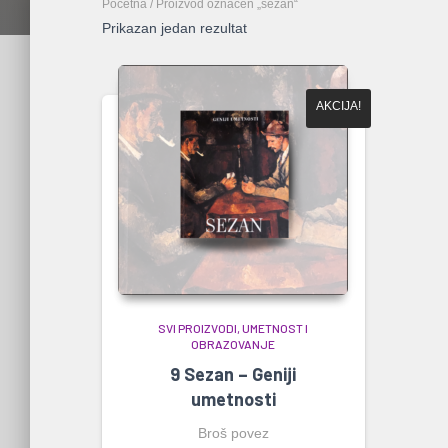
Početna
/ Proizvod označen „sezan“
Prikazan jedan rezultat
AKCIJA!
SVI PROIZVODI
UMETNOST I
OBRAZOVANJE
9 Sezan – Geniji
umetnosti
Broš povez