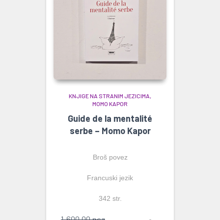
KNJIGE NA STRANIM JEZICIMA
MOMO KAPOR
Guide de la mentalité
serbe – Momo Kapor
Broš povez
Francuski jezik
342 str.
Originalna
1.600,00
рсд