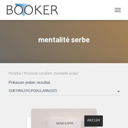
PRIKA
mentalité serbe
Početna
/ Proizvod označen „mentalité serbe“
Prikazan jedan rezultat
AKCIJA!